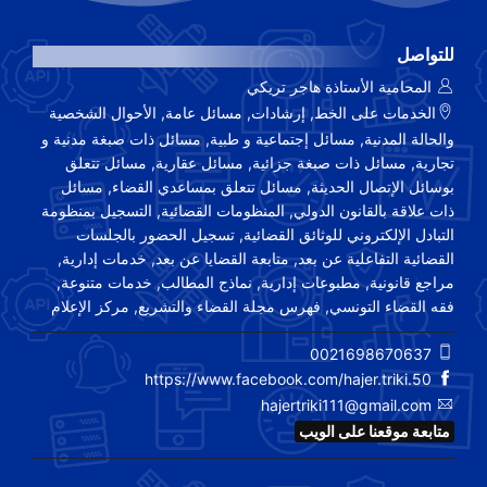
للتواصل
المحامية الأستاذة هاجر تريكي
الخدمات على الخط, إرشادات, مسائل عامة, الأحوال الشخصية
والحالة المدنية, مسائل إجتماعية و طبية, مسائل ذات صبغة مدنية و
تجارية, مسائل ذات صبغة جزائية, مسائل عقارية, مسائل تتعلق
بوسائل الإتصال الحديثة, مسائل تتعلق بمساعدي القضاء, مسائل
ذات علاقة بالقانون الدولي, المنظومات القضائية, التسجيل بمنظومة
التبادل الإلكتروني للوثائق القضائية, تسجيل الحضور بالجلسات
القضائية التفاعلية عن بعد, متابعة القضايا عن بعد, خدمات إدارية,
مراجع قانونية, مطبوعات إدارية, نماذج المطالب, خدمات متنوعة,
فقه القضاء التونسي, فهرس مجلة القضاء والتشريع, مركز الإعلام
0021698670637
https://www.facebook.com/hajer.triki.50
hajertriki111@gmail.com
متابعة موقعنا على الويب