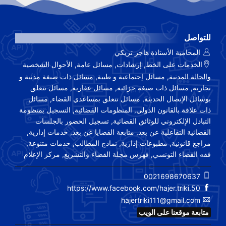
للتواصل
المحامية الأستاذة هاجر تريكي
الخدمات على الخط, إرشادات, مسائل عامة, الأحوال الشخصية
والحالة المدنية, مسائل إجتماعية و طبية, مسائل ذات صبغة مدنية و
تجارية, مسائل ذات صبغة جزائية, مسائل عقارية, مسائل تتعلق
بوسائل الإتصال الحديثة, مسائل تتعلق بمساعدي القضاء, مسائل
ذات علاقة بالقانون الدولي, المنظومات القضائية, التسجيل بمنظومة
التبادل الإلكتروني للوثائق القضائية, تسجيل الحضور بالجلسات
القضائية التفاعلية عن بعد, متابعة القضايا عن بعد, خدمات إدارية,
مراجع قانونية, مطبوعات إدارية, نماذج المطالب, خدمات متنوعة,
فقه القضاء التونسي, فهرس مجلة القضاء والتشريع, مركز الإعلام
0021698670637
https://www.facebook.com/hajer.triki.50
hajertriki111@gmail.com
متابعة موقعنا على الويب