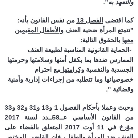
والتعهد به
".
كما اقتضى
الفصل 13
من نفس القانون
بأنه:
"تتمتع المرأة ضحية العنف
والأطفال المقيمين
معها
بالحقوق التالية
:
-
الحماية القانونية المناسبة لطبيعة العنف
الممارس ضدها بما يكفل أمنها وسلامتها وحرمتها
الجسدية والنفسية
وكرامتها
مع احترام
خصوصياتها وما تتطلبه من إجراءات إدارية وأمنية
وقضائية
".
وحيث وعملا بأحكام الفصول 1 و13 و31 و32 و33
من القانون الأساسي عــ58ــدد لسنة 2017
مؤرخ في 11 أوت 2017 المتعلق بالقضاء على
العنف ضد المرأة والطفل، فإن القاضي المختص