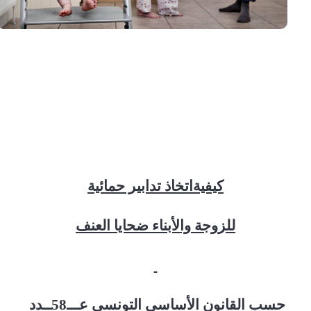
كيفيةاتخاذ تدابير حمائية
للزوجة والأبناء ضحايا العنف
حسب القانون الأساسي التونسي عـــ58ــدد